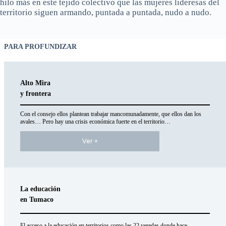
hilo más en este tejido colectivo que las mujeres lideresas del
territorio siguen armando, puntada a puntada, nudo a nudo.
PARA PROFUNDIZAR
Alto Mira
y frontera
Con el consejo ellos plantean trabajar mancomunadamente, que ellos dan los
avales… Pero hay una crisis económica fuerte en el territorio…
Ver +
La educación
en Tumaco
El acceso a la educación en territorios como las 22 veredas donde hace